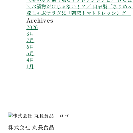
＼お漬物だけじゃない！？／ 自家製「ちりめ
豚しゃぶサラダに「朝恋トマトドレッシング」
Archives
2026
8月
7月
6月
5月
4月
1月
株式会社 丸長食品