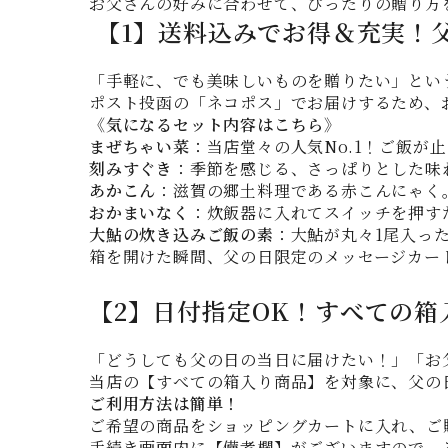
お父さんの好みに合わせて、ぴったりの贈り方
【1】送料込みでお得＆充実！
「手軽に、でも美味しいものを贈りたい」とい
ポスト投函の「ネコポス」でお届けするため、お
《気になるセット内容はこちら》
まぜちゃい菜
：当店堂々の人気No.1！ご飯が
刻みすぐき
：季節を感じる、さっぱりとした味
あかこん
：滋賀の郷土料理である赤こんにゃく
おかまいなく
：炊飯器に入れてスイッチを押す
大鮎の炊き込みご飯の素
：大鮎が丸々1尾入った
箱を開けた瞬間、父の日限定のメッセージカー
【2】日付指定OK！すべての
「どうしても父の日の当日に届けたい！」「お
当店の【すべての箱入り商品】を対象に、父の
ご利用方法は簡単！
ご希望の商品をショッピングカートに入れ、ご
手続き画面内に【備考欄】がございますので、