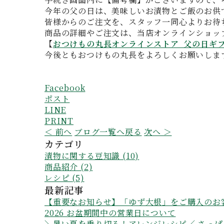
今年の父の日は、美味しいお漬物とご飯のお供
皆様からのご注文を、スタッフ一同心よりお待
商品の詳細やご注文は、当店オンラインショッ
【
おつけもの丸長オンラインストア 父の日ギ
今後ともおつけもの丸長をよろしくお願いしま
Facebook
ポスト
LINE
PRINT
＜ 前へ
ブログ一覧へ戻る
次へ ＞
カテゴリ
漬物に関する豆知識 (10)
商品紹介 (2)
レシピ (5)
最新記事
【重要なお知らせ】「ゆず大根」をご購入のお
2026 お盆期間中の営業日について
＼暑い夏を乗り切る！アレンジレシピ／ さっ