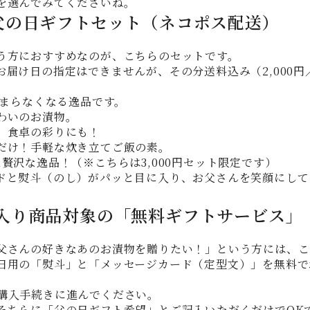
を選んでみてくださいね。
父の日ギフトセット（ネコポス配送）
う方におすすめなのが、こちらのセットです。
届け日の指定はできませんが、その分送料込み（2,000円／
止まらなくなる逸品です。
わいのお漬物。
。食卓の彩りにも！
だけ！手軽な炊き立てご飯の素。
贅沢な逸品！（※こちらは3,000円セット限定です）
ドと熨斗（のし）がパッと目に入り、お父さんを笑顔にして
箱入り商品対象の「無料ギフトサービス」
父さんの好きなあのお漬物を贈りたい！」という方には、こ
日用の「熨斗」と「メッセージカード（定型文）」を無料で
購入手続きに進んでください。
そちらに「父の日ギフト希望」とご記入いただくだけでOK