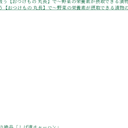
う【おつけもの 丸長】で～野菜の栄養素が摂取できる漬物
ぱり絶品「しば漬チャーハン」