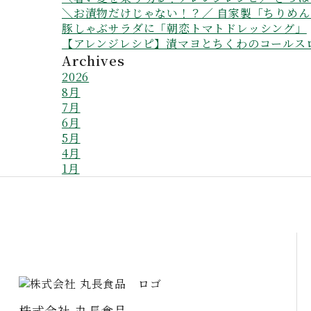
＼お漬物だけじゃない！？／ 自家製「ちりめ
豚しゃぶサラダに「朝恋トマトドレッシング」
【アレンジレシピ】漬マヨとちくわのコールス
Archives
2026
8月
7月
6月
5月
4月
1月
株式会社 丸長食品