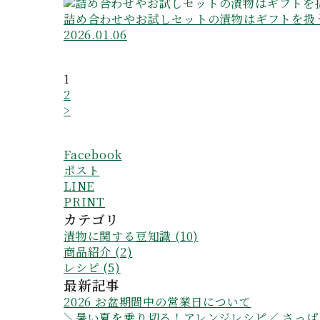
詰め合わせやお試しセットの漬物はギフトを扱
2026.01.06
1
2
>
Facebook
ポスト
LINE
PRINT
カテゴリ
漬物に関する豆知識 (10)
商品紹介 (2)
レシピ (5)
最新記事
2026 お盆期間中の営業日について
＼暑い夏を乗り切る！アレンジレシピ／ さっ