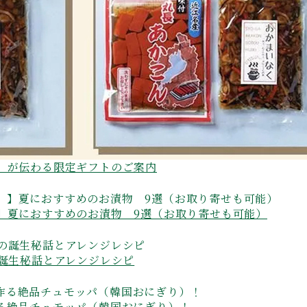
」が伝わる限定ギフトのご案内
】夏におすすめのお漬物 9選（お取り寄せも可能）
の誕生秘話とアレンジレシピ
る絶品チュモッパ（韓国おにぎり）！