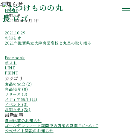
お知らせ
HOME
お知らせ
2021年false月 1件
2021.10.29
お知らせ
2021年滋賀県立大津商業高校と丸長の取り組み
Facebook
ポスト
LINE
PRINT
カテゴリ
食品の安全 (2)
商品紹介 (8)
リリース (3)
メディア紹介 (11)
イベント (3)
お知らせ (25)
最新記事
夏季休業のお知らせ
ゴールデンウィーク期間中の店舗の営業日について
公式サイト開設のお知らせ