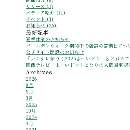
リリース (3)
メディア紹介 (11)
イベント (3)
お知らせ (25)
最新記事
夏季休業のお知らせ
ゴールデンウィーク期間中の店舗の営業日につ
公式サイト開設のお知らせ
『カンテレ祭り！2025よ～いドン！＆とれた
関西テレビ よーいドン！となりの人間国宝認
Archives
2026
8月
5月
3月
2025
10月
2024
4月
2021