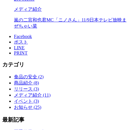
メディア紹介
嵐の二宮和也君MC「ニノさん」11/9日本テレビ放映ま
ぜちゃい菜
Facebook
ポスト
LINE
PRINT
カテゴリ
食品の安全 (2)
商品紹介 (8)
リリース (3)
メディア紹介 (11)
イベント (3)
お知らせ (25)
最新記事