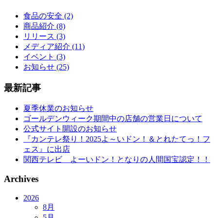
食品の安全 (2)
商品紹介 (8)
リリース (3)
メディア紹介 (11)
イベント (3)
お知らせ (25)
最新記事
夏季休業のお知らせ
ゴールデンウィーク期間中の店舗の営業日について
公式サイト開設のお知らせ
『カンテレ祭り！2025よ～いドン！＆とれたてっ！フ
ェス』に出店
関西テレビ よーいドン！となりの人間国宝認定！！
Archives
2026
8月
5月