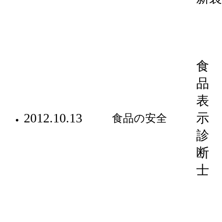
食
品
表
2012.10.13
示
食品の安全
診
断
士