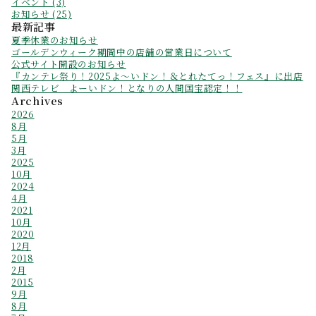
イベント (3)
お知らせ (25)
最新記事
夏季休業のお知らせ
ゴールデンウィーク期間中の店舗の営業日について
公式サイト開設のお知らせ
『カンテレ祭り！2025よ～いドン！＆とれたてっ！フェス』に出店
関西テレビ よーいドン！となりの人間国宝認定！！
Archives
2026
8月
5月
3月
2025
10月
2024
4月
2021
10月
2020
12月
2018
2月
2015
9月
8月