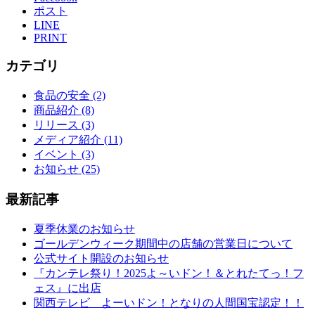
ポスト
LINE
PRINT
カテゴリ
食品の安全 (2)
商品紹介 (8)
リリース (3)
メディア紹介 (11)
イベント (3)
お知らせ (25)
最新記事
夏季休業のお知らせ
ゴールデンウィーク期間中の店舗の営業日について
公式サイト開設のお知らせ
『カンテレ祭り！2025よ～いドン！＆とれたてっ！フ
ェス』に出店
関西テレビ よーいドン！となりの人間国宝認定！！