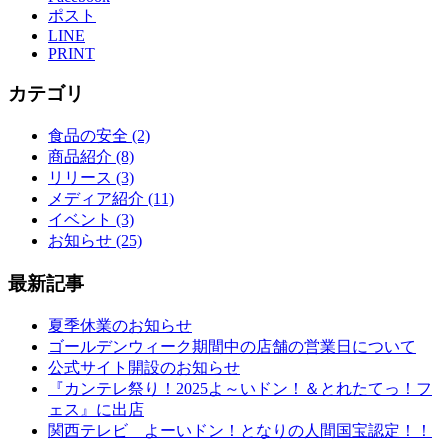
ポスト
LINE
PRINT
カテゴリ
食品の安全 (2)
商品紹介 (8)
リリース (3)
メディア紹介 (11)
イベント (3)
お知らせ (25)
最新記事
夏季休業のお知らせ
ゴールデンウィーク期間中の店舗の営業日について
公式サイト開設のお知らせ
『カンテレ祭り！2025よ～いドン！＆とれたてっ！フ
ェス』に出店
関西テレビ よーいドン！となりの人間国宝認定！！