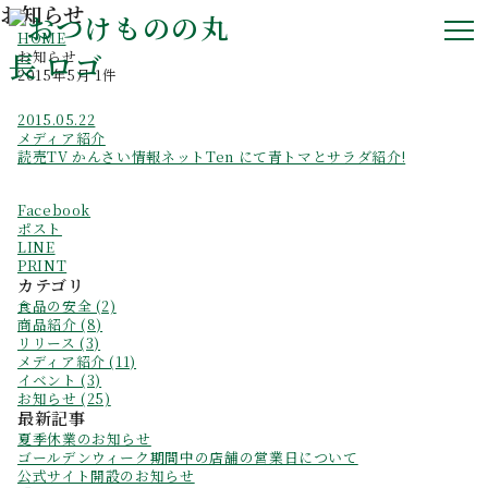
お知らせ
HOME
お知らせ
2015年5月 1件
2015.05.22
メディア紹介
読売TV かんさい情報ネットTen にて青トマとサラダ紹介!
Facebook
ポスト
LINE
PRINT
カテゴリ
食品の安全 (2)
商品紹介 (8)
リリース (3)
メディア紹介 (11)
イベント (3)
お知らせ (25)
最新記事
夏季休業のお知らせ
ゴールデンウィーク期間中の店舗の営業日について
公式サイト開設のお知らせ